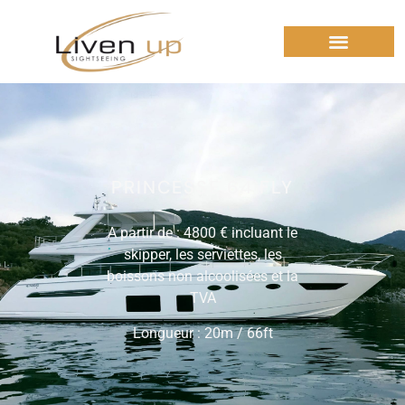
PRINCESSE 64 FLY
A partir de : 4800 € incluant le
skipper, les serviettes, les
boissons non alcoolisées et la
TVA
Longueur : 20m / 66ft