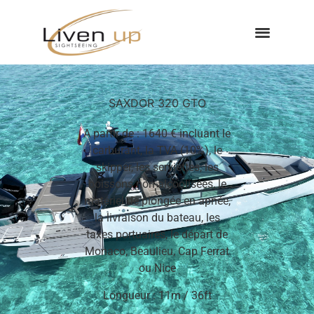
SAXDOR 320 GTO
A partir de : 1640 € incluant le
carburant, la TVA (10%), le
skipper, les serviettes, les
boissons non alcoolisées, le
matériel de plongée en apnée,
la livraison du bateau, les
taxes portuaires, le départ de
Monaco, Beaulieu, Cap Ferrat
ou Nice
Longueur : 11m / 36ft