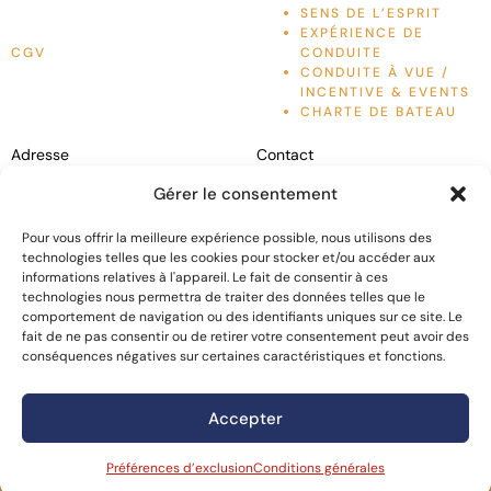
SENS DE L’ESPRIT
EXPÉRIENCE DE
CGV
CONDUITE
CONDUITE À VUE /
INCENTIVE & EVENTS
CHARTE DE BATEAU
Adresse
Contact
Liven Up France
Conduite à vue / Incentive &
Gérer le consentement
6 Rue des Grenouillères,
Events :
+33 (0)7 56 43 22 40
Visites guidées :
+33 (0)6 11
Pour vous offrir la meilleure expérience possible, nous utilisons des
06200
Nice, France
540 999
technologies telles que les cookies pour stocker et/ou accéder aux
Location de bateaux :
+33 (0)6
informations relatives à l'appareil. Le fait de consentir à ces
+33 04 93 21 25 12
11 540 995
technologies nous permettra de traiter des données telles que le
comportement de navigation ou des identifiants uniques sur ce site. Le
fait de ne pas consentir ou de retirer votre consentement peut avoir des
conséquences négatives sur certaines caractéristiques et fonctions.
Accepter
LIVENUP 2023. TOUS
SITE WEB DE L’
AGENCE
Préférences d’exclusion
Conditions générales
DROITS RÉSERVÉS.