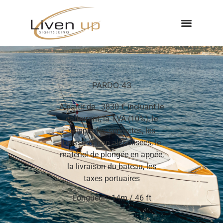
PARDO 43
A partir de : 3830 € incluant le
carburant, la TVA (10%), le
skipper, les serviettes, les
boissons non alcoolisées, le
matériel de plongée en apnée,
la livraison du bateau, les
taxes portuaires
Longueur : 14m / 46 ft