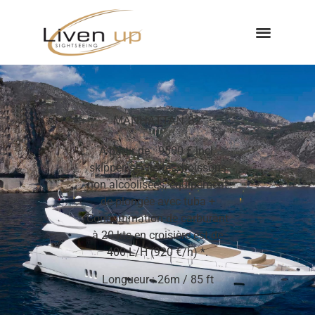
MANHATTAN 82
A partir de : 9500 € incl.
skipper, serviettes, boissons
non alcoolisées, équipement
de plongée avec tuba +
Consommation de carburant
à 20 kts en croisière est de
400 L/H (920 €/h) *.
Longueur : 26m / 85 ft