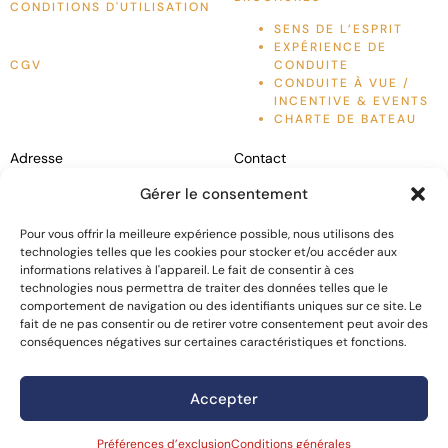
CONDITIONS D'UTILISATION
SENS DE L’ESPRIT
EXPÉRIENCE DE
CGV
CONDUITE
CONDUITE À VUE /
INCENTIVE & EVENTS
CHARTE DE BATEAU
Adresse
Contact
Liven Up France
Conduite à vue / Incentive &
Gérer le consentement
6 Rue des Grenouillères,
Events :
+33 (0)7 56 43 22 40
Visites guidées :
+33 (0)6 11
Pour vous offrir la meilleure expérience possible, nous utilisons des
06200
Nice, France
540 999
technologies telles que les cookies pour stocker et/ou accéder aux
Location de bateaux :
+33 (0)6
informations relatives à l'appareil. Le fait de consentir à ces
+33 04 93 21 25 12
11 540 995
technologies nous permettra de traiter des données telles que le
comportement de navigation ou des identifiants uniques sur ce site. Le
fait de ne pas consentir ou de retirer votre consentement peut avoir des
conséquences négatives sur certaines caractéristiques et fonctions.
Accepter
LIVENUP 2023. TOUS
SITE WEB DE L’
AGENCE
Préférences d’exclusion
Conditions générales