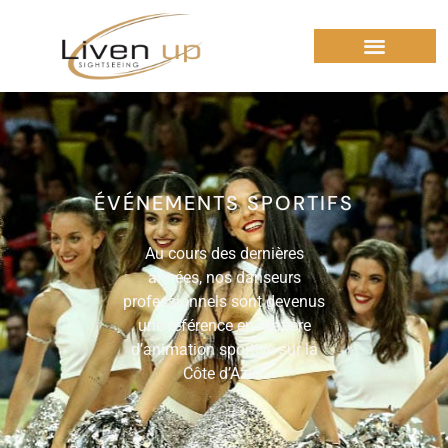
ÉVÉNEMENTS SPORTIFS
Au cours des dernières
années, nos danseurs
professionnels sont devenus
une référence en matière
d’animation sportive sur la
Côte d’Azur.