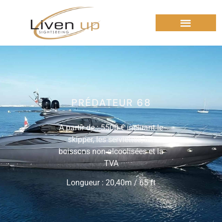
PRÉDATEUR 68
A partir de : 5500 € incluant le
skipper, les serviettes, les
boissons non alcoolisées et la
TVA
Longueur : 20,40m / 65 ft