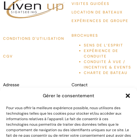
VISITES GUIDÉES
LOCATION DE BATEAUX
EXPÉRIENCES DE GROUPE
BROCHURES
CONDITIONS D'UTILISATION
SENS DE L’ESPRIT
EXPÉRIENCE DE
CGV
CONDUITE
CONDUITE À VUE /
INCENTIVE & EVENTS
CHARTE DE BATEAU
Adresse
Contact
Liven Up France
Conduite à vue / Incentive &
Gérer le consentement
6 Rue des Grenouillères,
Events :
+33 (0)7 56 43 22 40
Visites guidées :
+33 (0)6 11
Pour vous offrir la meilleure expérience possible, nous utilisons des
06200
Nice, France
540 999
technologies telles que les cookies pour stocker et/ou accéder aux
Location de bateaux :
+33 (0)6
informations relatives à l'appareil. Le fait de consentir à ces
+33 04 93 21 25 12
11 540 995
technologies nous permettra de traiter des données telles que le
comportement de navigation ou des identifiants uniques sur ce site. Le
fait de ne pas consentir ou de retirer votre consentement peut avoir des