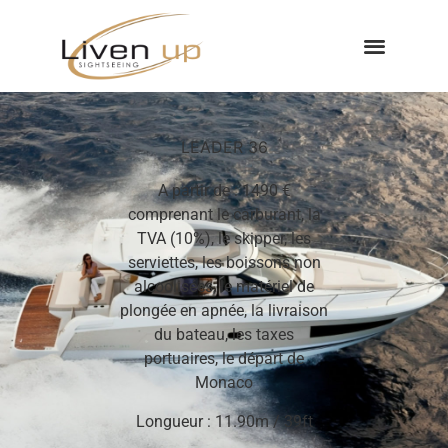
LEADER 36
A partir de : 1490 €
comprenant le carburant, la
TVA (10%), le skipper, les
serviettes, les boissons non
alcoolisées, le matériel de
plongée en apnée, la livraison
du bateau, les taxes
portuaires, le départ de
Monaco
Longueur : 11.90m / 39ft