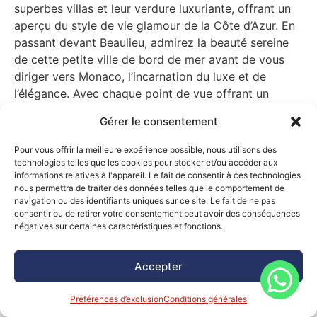
superbes villas et leur verdure luxuriante, offrant un
aperçu du style de vie glamour de la Côte d’Azur. En
passant devant Beaulieu, admirez la beauté sereine
de cette petite ville de bord de mer avant de vous
diriger vers Monaco, l’incarnation du luxe et de
l’élégance. Avec chaque point de vue offrant un
charme unique, cette croisière privée vous promet
Gérer le consentement
une exploration inoubliable des trésors de la Côte
d’Azur.
Pour vous offrir la meilleure expérience possible, nous utilisons des
technologies telles que les cookies pour stocker et/ou accéder aux
informations relatives à l'appareil. Le fait de consentir à ces technologies
nous permettra de traiter des données telles que le comportement de
navigation ou des identifiants uniques sur ce site. Le fait de ne pas
consentir ou de retirer votre consentement peut avoir des conséquences
négatives sur certaines caractéristiques et fonctions.
Accepter
Préférences d’exclusion
Conditions générales